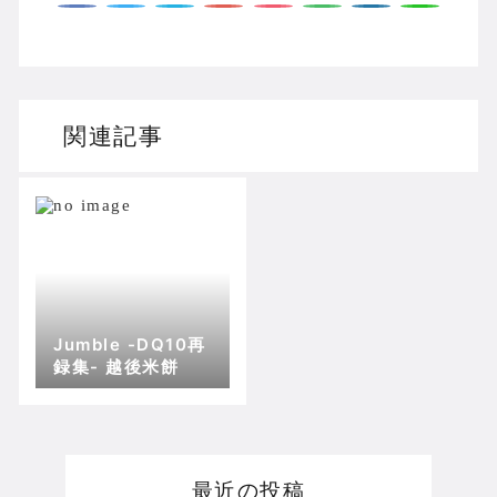
関連記事
Jumble -DQ10再
録集- 越後米餅
最近の投稿