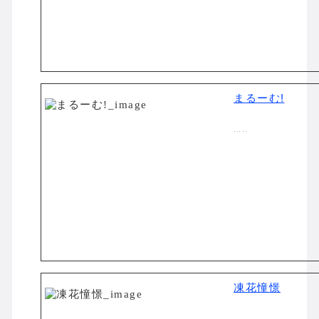
まるーむ!
…..
凍花憧憬
…..