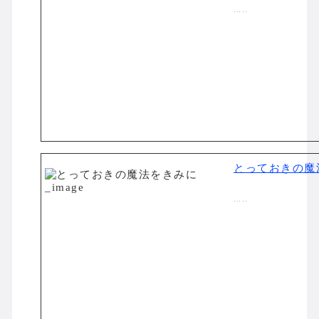
…..
とっておきの魔
…..