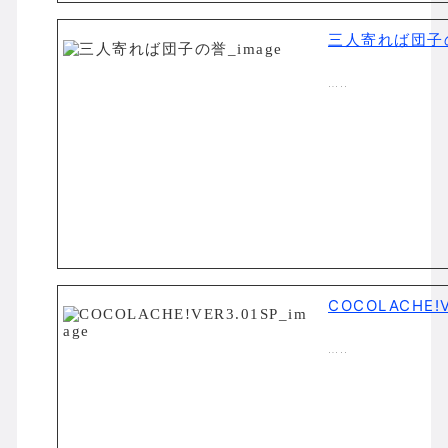
三人寄れば団子
…..
COCOLACHE!V
…..