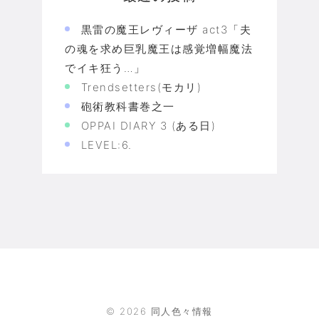
黒雷の魔王レヴィーザ act3「夫
の魂を求め巨乳魔王は感覚増幅魔法
でイキ狂う…」
Trendsetters(モカリ)
砲術教科書巻之一
OPPAI DIARY 3 (ある日)
LEVEL:6.
©
2026
同人色々情報