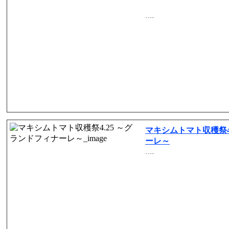
…..
マキシムトマト収穫祭4
ーレ～
…..