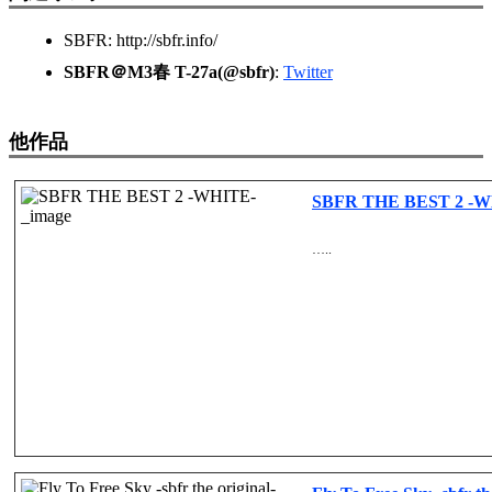
SBFR: http://sbfr.info/
SBFR＠M3春 T-27a(@sbfr)
:
Twitter
他作品
SBFR THE BEST 2 -W
…..