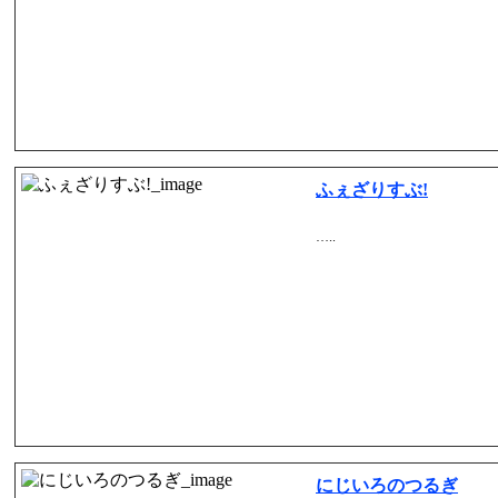
ふぇざりすぶ!
…..
にじいろのつるぎ