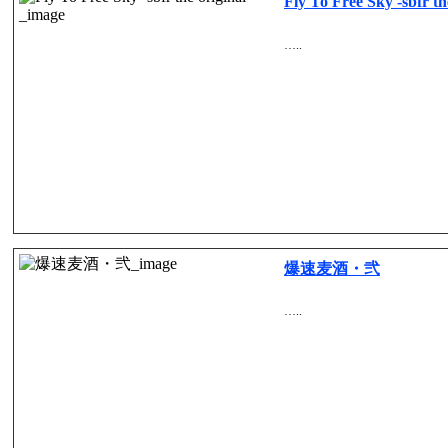
Fly To Free Sky -sbfr th
…..
爆速麦酒・弐
…..