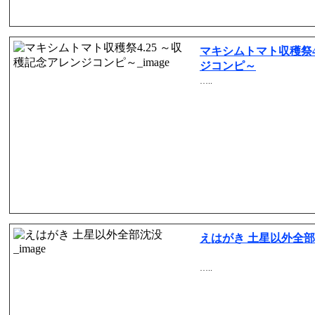
マキシムトマト収穫祭4
ジコンピ～
…..
えはがき 土星以外全
…..