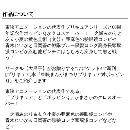
作品について
東映アニメーションの代表作プリキュアシリーズと60周
年記念作ポッピンＱがクロスオーバー！ 一之瀬みのりと
友立小夏の黄色芸術（文芸）亜麻色の髪眼鏡コンビや、
青木れいかと日岡蒼の戦隊ブルー黒髪ロング高身長頭脳
派コンビが絡む他ピンチにはもちろん変身して敵と戦
う！
サークル【大呂亭】がお贈りする”ぷにケット44”新刊、
[プリキュア]本『東映まんがまつりプリキュア対ポッピン
Ｑ』をご紹介します！
東映アニメーションの代表作である、
「プリキュア」と「ポッピンＱ」がまさかのクロスオー
バー！
一之瀬みのり＆友立小夏の亜麻色の髪眼鏡コンビや
青木れいか＆日岡蒼の黒髪ロング頭脳派コンビなどな
ど！