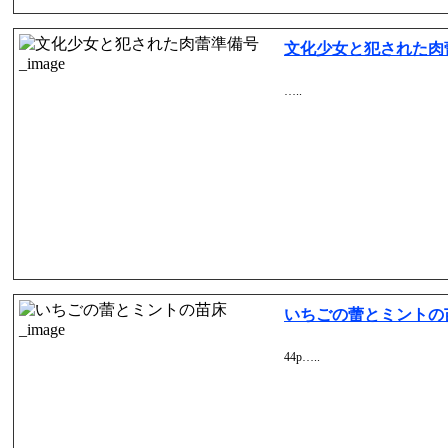
文化少女と犯された肉
…..
いちごの蕾とミントの
44p…..