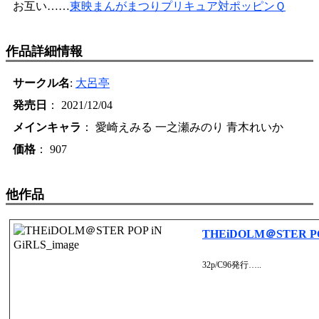
お互い……
東映まんがまつりプリキュア対ポッピンＱ
作品詳細情報
サークル名
:
大呂亭
発売日
： 2021/12/04
メインキャラ
： 愛崎えみる 一之瀬みのり 青木れいか
価格
： 907
他作品
THEiDOLM＠STER PO
32p/C96発行…..