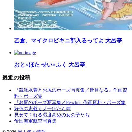
乙倉、マイクロビキニ部入るってよ 大呂亭
おと×ほた せい×ふく 大呂亭
最近の投稿
『競泳水着とお尻のポーズ写真集／皆月なる』作画資
料・ポーズ集
『お尻のポーズ写真集／Peachi』作画資料・ポーズ集
好色の忠義くノ一ぼたん肆
見せてくれる湿度高めの女の子たち
帝国海軍航空写真集
©
2026
同人色々情報