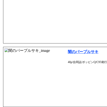
闇のパープルサキ
40p/合同誌/ポッピンQ/C95発行