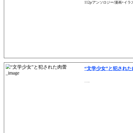
112p/アンソロジー/漫画+イラス
“文学少女”と犯された
…..