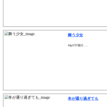
舞う少女
44p/C97発行…..
冬が通り過ぎても