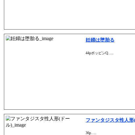
妊婦は堕胎る
44pポッピンQ…..
ファンタジスタ性人形(
36p…..