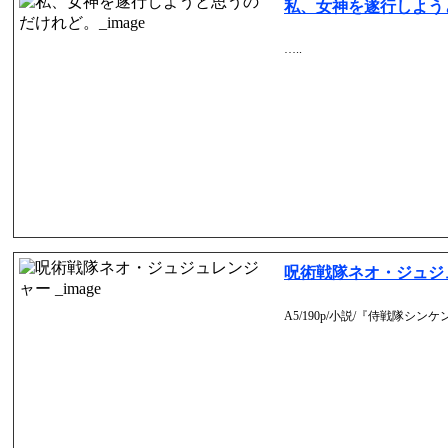
私、女神を遂行しよう
…..
呪術戦隊ネオ・ジュジ
A5/190p/小説/『侍戦隊シン