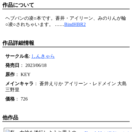
作品について
ヘブバンの凌○本です。蒼井・アイリーン、みのりんが輪
○凌○されちゃいます。 ……
BindHBR2
作品詳細情報
サークル名
:
しんきゃら
発売日
： 2023/06/18
原作
： KEY
メインキャラ
： 蒼井えりか アイリーン・レドメイン 大島
三野里
価格
： 726
他作品