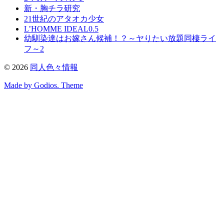
新・胸チラ研究
21世紀のアタオカ少女
L’HOMME IDEAL0.5
幼馴染達はお嫁さん候補！？～ヤりたい放題同棲ライ
フ～2
©
2026
同人色々情報
Made by Godios. Theme