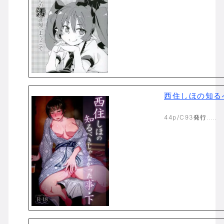
西住しほの知る
44p/C93発行…..