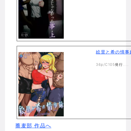
絵里と希の情事録
36p/C105発行…..
蕎麦部 作品へ