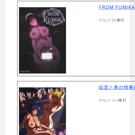
FROM FUMIK
40p/C96発行…..
絵里と希の情事録
44p/C104発行…..