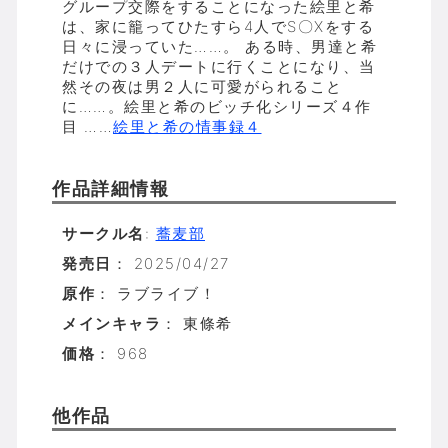
グループ交際をすることになった絵里と希
は、家に籠ってひたすら4人でS〇Xをする
日々に浸っていた……。 ある時、男達と希
だけでの３人デートに行くことになり、当
然その夜は男２人に可愛がられること
に……。絵里と希のビッチ化シリーズ４作
目 ……
絵里と希の情事録４
作品詳細情報
サークル名
:
蕎麦部
発売日
： 2025/04/27
原作
： ラブライブ！
メインキャラ
： 東條希
価格
： 968
他作品