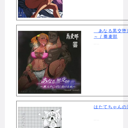
あなる黒交堕落
～ / 蕎麦部
…..
はたてちゃんの
…..