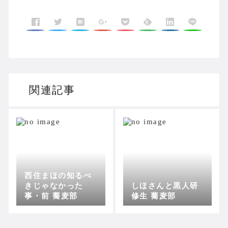
関連記事
西住まほの知るべ
きじゃなかった
しほさんと黒人研
事・前 蕎麦部
修生 蕎麦部