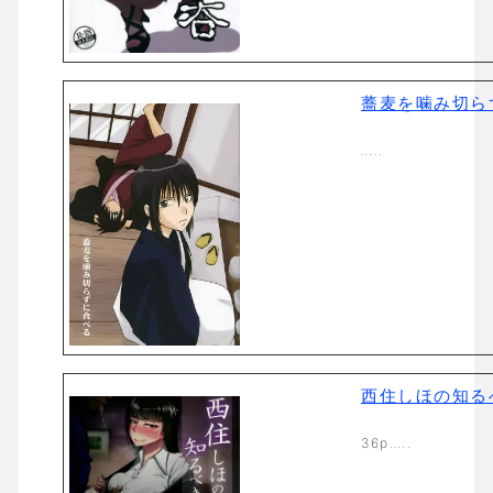
蕎麦を噛み切ら
…..
西住しほの知る
36p…..