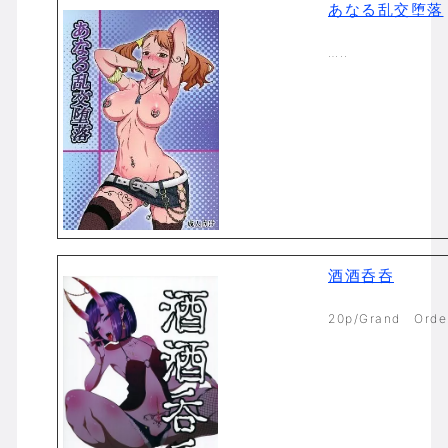
あなる乱交堕落
…..
酒酒呑呑
20p/Grand Orde