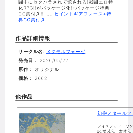
闘中にセクハラされて犯される!戦闘エロ特
化RPG!!がパッケージ化!※パッケージ特典
CG集付き!! ……
セイントギアフォース+特
典CG集付き
作品詳細情報
サークル名
:
メタモルフォーゼ
発売日
： 2026/05/22
原作
： オリジナル
価格
： 2662
他作品
初戀メタモルフ
ツイステッド ワンダ
説/幼児化・女体化