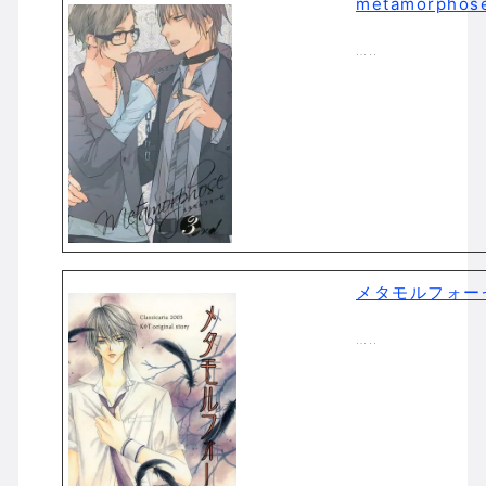
metamorpho
…..
メタモルフォー
…..