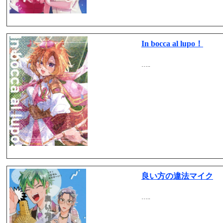
In bocca al lupo！
…..
良い方の違法マイク
…..