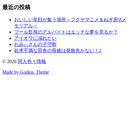
最近の投稿
おいしい笑顔が集う場所～フクヤマニメ＆ねぎ房'Zメ
モリアル～
プール監視のアルバイトはエッチな夢を見るか？
アイオワに溺れたい
おみぃさんの子守歌
欲求不満な田舎の母娘は発散先がない！2
©
2026
同人色々情報
Made by Godios. Theme