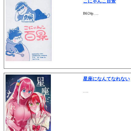
こにゃんこ百景
B6/24p…..
星座になんてなれない
…..