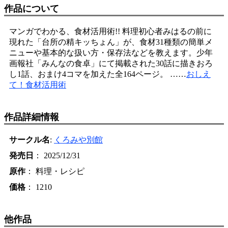
作品について
マンガでわかる、食材活用術!! 料理初心者みはるの前に
現れた「台所の精キッちょん」が、食材31種類の簡単メ
ニューや基本的な扱い方・保存法などを教えます。少年
画報社「みんなの食卓」にて掲載された30話に描きおろ
し1話、おまけ4コマを加えた全164ページ。 ……
おしえ
て！食材活用術
作品詳細情報
サークル名
:
くろみや別館
発売日
： 2025/12/31
原作
： 料理・レシピ
価格
： 1210
他作品