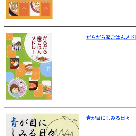
だらだら家ごはんメド
…..
青が目にしみる日々
…..