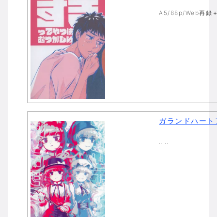
A5/88p/Web再
ガランドハート
…..