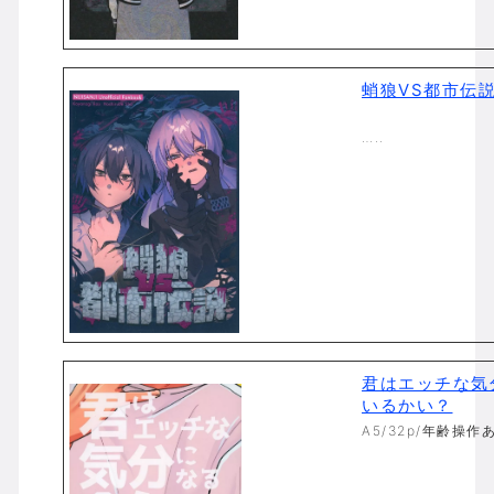
蛸狼VS都市伝
…..
君はエッチな気
いるかい？
A5/32p/年齢操作あ