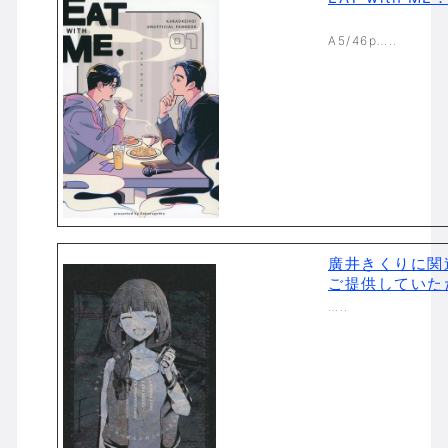
A5/46p…..
廣井きくりに関
ご提供していた
…..