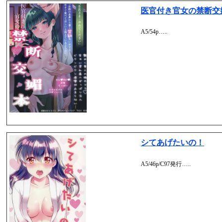
医官付き官女の禁断交
A5/54p…..
シてあげたいの！
A5/46p/C97発行…..