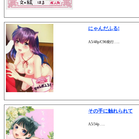
にゃんだふる!
A5/48p/C96発行…..
その手に触れられて
A5/34p…..