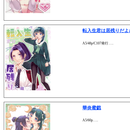
転入生君は居残りだよ
A5/48p/C107発行…..
華炎蜜戯
A5/60p…..