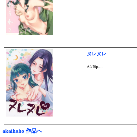
ヌレヌレ
A5/46p…..
akaihoho 作品へ