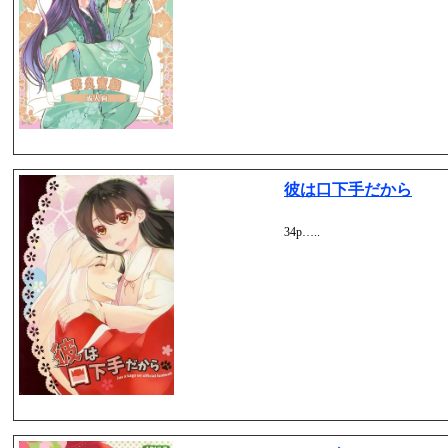
彼は口下手だから
34p…..