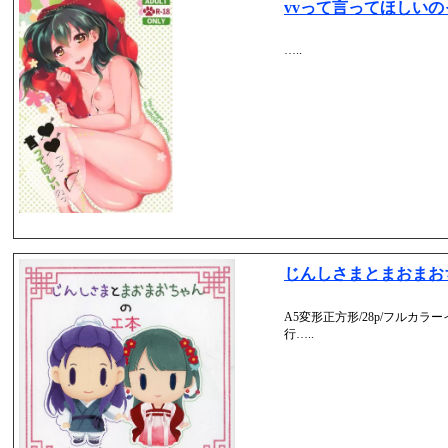
vvって言ってほしいの
…..
じんしさまとまおまお
A5変形正方形/28p/フルカラー
行…..