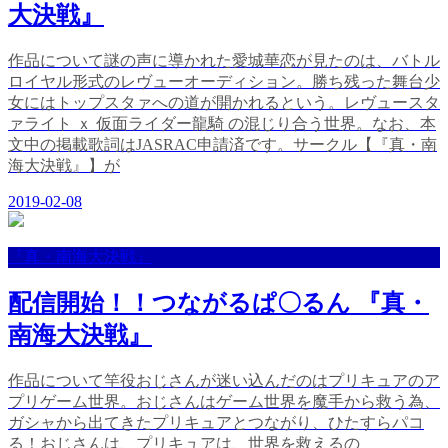
大決戦』
作品について謎の声に導かれた愛城華恋が見たのは、バトル
ロイヤル形式のレヴューオーディション。勝ち残った舞台少
女にはトップスタァへの道が開かれるという。レヴュースタ
ァライト ｘ 仮面ライダー龍騎 の混じり合う世界。なお、本
文中の掲載歌詞はJASRAC申請済です。サークル【『真・南
海大決戦』】が
2019-02-08
『真・南海大決戦』
配信開始！！つながるぱ〇るん 『真・
南海大決戦』
作品について竿役おじさんが迷い込んだのはプリキュアのア
プリゲーム世界。おじさんはゲーム世界を魔手から救う為、
ガシャから出てきたプリキュアとつながり、ひたすらパコ
る！おじさんは、プリキュアは、世界を救えるの