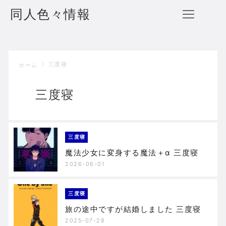
同人色々情報
三度寝
ホーム
三度寝
三度寝
魔法少女に変身する魔法＋α 三度寝
2026-06-01
三度寝
旅の途中ですが結婚しました 三度寝
2025-07-28