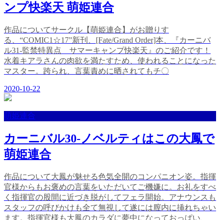
ンプ快楽天 萌姫連合
作品についてサークル【萌姫連合】がお贈りす
る、“COMIC1☆17”新刊、[Fate/Grand Order]本、『カーニバ
ル31-監禁特異点 サマーキャンプ快楽天』のご紹介です！
水着キアラさんの肉欲を満たすため、使われることになった
マスター。跨られ、言葉責めに晒されてもチ〇
2020-10-22
萌姫連合
カーニバル30-ノベルティはこの大鳳で
萌姫連合
作品について大鳳が魅せる色気全開のコンパニオン姿。指揮
官様からもお褒めの言葉をいただいてご機嫌に。お礼をすべ
く指揮官の股間に近づき脱がしてフェラ開始。アナウンスも
スタッフの呼びかけも全て無視して遂には膣内に挿れちゃい
ます。指揮官様も大鳳のカラダに夢中になっておっぱい、