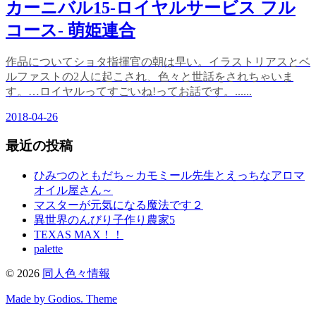
カーニバル15-ロイヤルサービス フル
コース- 萌姫連合
作品についてショタ指揮官の朝は早い。イラストリアスとベ
ルファストの2人に起こされ、色々と世話をされちゃいま
す。…ロイヤルってすごいね!ってお話です。......
2018-04-26
最近の投稿
ひみつのともだち～カモミール先生とえっちなアロマ
オイル屋さん～
マスターが元気になる魔法です２
異世界のんびり子作り農家5
TEXAS MAX！！
palette
©
2026
同人色々情報
Made by Godios. Theme