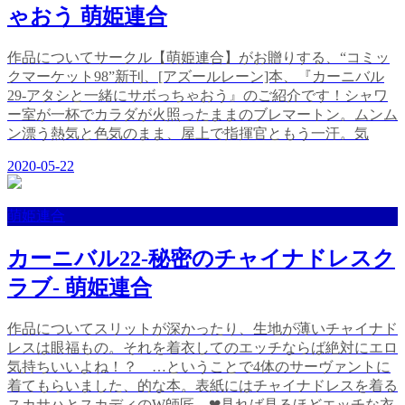
ゃおう 萌姫連合
作品についてサークル【萌姫連合】がお贈りする、“コミッ
クマーケット98”新刊、[アズールレーン]本、『カーニバル
29-アタシと一緒にサボっちゃおう』のご紹介です！シャワ
ー室が一杯でカラダが火照ったままのブレマートン。ムンム
ン漂う熱気と色気のまま、屋上で指揮官ともう一汗。気
2020-05-22
萌姫連合
カーニバル22-秘密のチャイナドレスク
ラブ- 萌姫連合
作品についてスリットが深かったり、生地が薄いチャイナド
レスは眼福もの。それを着衣してのエッチならば絶対にエロ
気持ちいいよね！？ …ということで4体のサーヴァントに
着てもらいました、的な本。表紙にはチャイナドレスを着る
スカサハとスカディのW師匠…❤見れば見るほどエッチな衣