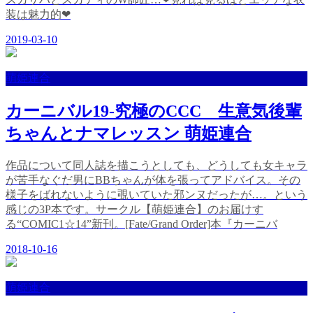
装は魅力的❤
2019-03-10
萌姫連合
カーニバル19-究極のCCC 生意気後輩
ちゃんとナマレッスン 萌姫連合
作品について同人誌を描こうとしても、どうしても女キャラ
が苦手なぐだ男にBBちゃんが体を張ってアドバイス。その
様子をばれないように覗いていた邪ンヌだったが…。という
感じの3P本です。サークル【萌姫連合】のお届けす
る“COMIC1☆14”新刊。[Fate/Grand Order]本『カーニバ
2018-10-16
萌姫連合