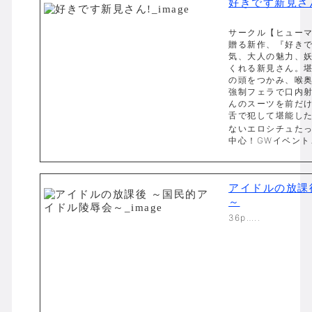
好きです新見さ
サークル【ヒュー
贈る新作、『好きで
気、大人の魅力、
くれる新見さん。
の頭をつかみ、喉
強制フェラで口内
んのスーツを前だ
舌で犯して堪能し
ないエロシチュたっ
中心！GWイベント…
アイドルの放課
～
36p…..