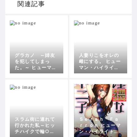
関連記事
グラカノ ～姉友
人妻りこをオレの
を犯してしまっ
雌にする。 ヒュー
た。～ ヒューマ
マン・ハイライ
ン・ハイライト・
ト・フィルム
フィルム
スラム街に連れて
Ｓｅｒａｈ Ｆａ
行かれた私～ヒッ
ｒｒｏｎ ヒューマ
チハイクで輪○地
ン・ハイライト・