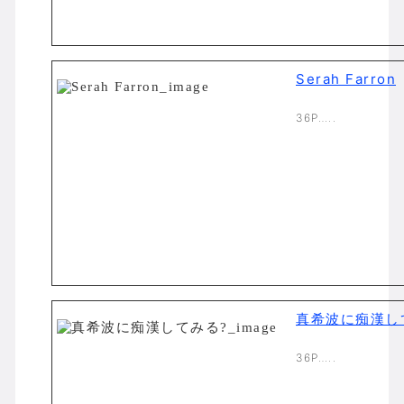
Serah Farron
36P…..
真希波に痴漢し
36P…..