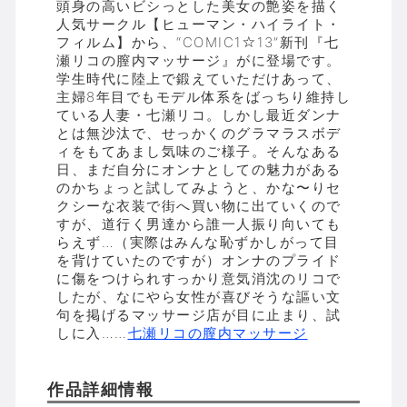
頭身の高いビシっとした美女の艶姿を描く
人気サークル【ヒューマン・ハイライト・
フィルム】から、“COMIC1☆13”新刊『七
瀬リコの膣内マッサージ』がに登場です。
学生時代に陸上で鍛えていただけあって、
主婦8年目でもモデル体系をばっちり維持し
ている人妻・七瀬リコ。しかし最近ダンナ
とは無沙汰で、せっかくのグラマラスボデ
ィをもてあまし気味のご様子。そんなある
日、まだ自分にオンナとしての魅力がある
のかちょっと試してみようと、かな〜りセ
クシーな衣装で街へ買い物に出ていくので
すが、道行く男達から誰一人振り向いても
らえず…（実際はみんな恥ずかしがって目
を背けていたのですが）オンナのプライド
に傷をつけられすっかり意気消沈のリコで
したが、なにやら女性が喜びそうな謳い文
句を掲げるマッサージ店が目に止まり、試
しに入……
七瀬リコの膣内マッサージ
作品詳細情報