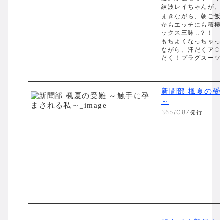
綾波レイちゃんが
まきながら、朝ご飯
かもエッチにも積
ックス三昧…？！
もちよくなっちゃ
ながら、汗だくア
だく！プラグスーツ
新聞部 楓夏の
～
36p/C87発行…..