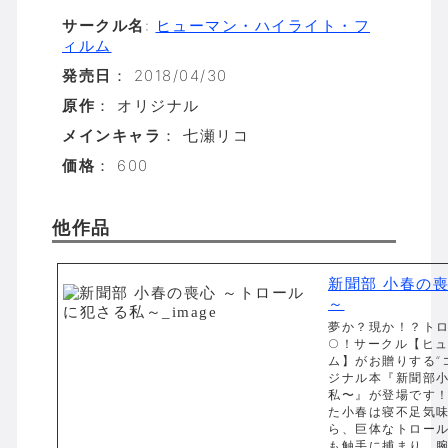
サークル名
:
ヒューマン・ハイライト・フ
ィルム
発売日
： 2018/04/30
原作
： オリジナル
メインキャラ
： 七瀬リコ
価格
： 600
他作品
新聞部 小春の
～
夢か？現か！？ト
○！サークル【ヒ
ム】がお贈りする“
ジナル本『新聞部
私〜』が登場です
た小春は寝不足気
ら、巨体なトロー
も触手に捕まり、