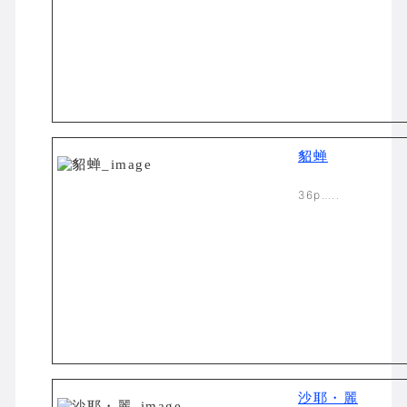
貂蝉
36p…..
沙耶・麗