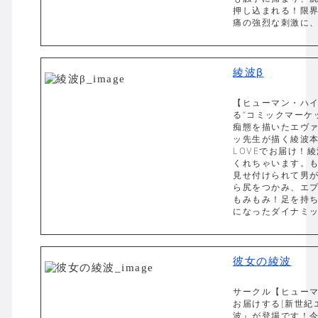
押し込まれる！限
痛の強烈な刺激に、
綾波β
【ヒューマン・ハ
る“コミックマーケ
痴態を描いたエヴ
ッ先生が描く綾波本
LOVEでお届け！
くれちゃいます。
見せ付けられて男
ら尻をつかみ、エ
もみもみ！足を持
になったダイナミック
彼女の綾波
サークル【ヒュー
お届けする[新世紀
波』が登場です！