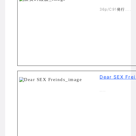
36p/C91発行…..
Dear SEX Fre
…..