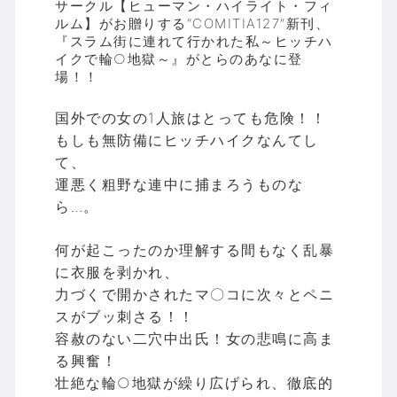
サークル【ヒューマン・ハイライト・フィ
ルム】がお贈りする“COMITIA127”新刊、
『スラム街に連れて行かれた私～ヒッチハ
イクで輪○地獄～』がとらのあなに登
場！！
国外での女の1人旅はとっても危険！！
もしも無防備にヒッチハイクなんてし
て、
運悪く粗野な連中に捕まろうものな
ら…。
何が起こったのか理解する間もなく乱暴
に衣服を剥かれ、
力づくで開かされたマ〇コに次々とペニ
スがブッ刺さる！！
容赦のない二穴中出氏！女の悲鳴に高ま
る興奮！
壮絶な輪○地獄が繰り広げられ、徹底的