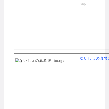
36p…..
ないしょの真希
…..