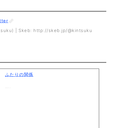
tter
) | Skeb: http://skeb.jp/@kintsuku
ふたりの関係
…..