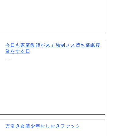
今日も家庭教師が来て強制メス堕ち催眠授
業をする日
…..
万引き女装少年おしおきファック