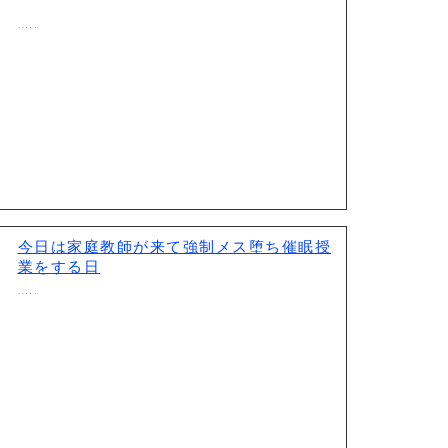
…..
今日は家庭教師が来て強制メス堕ち催眠授
業をする日
…..