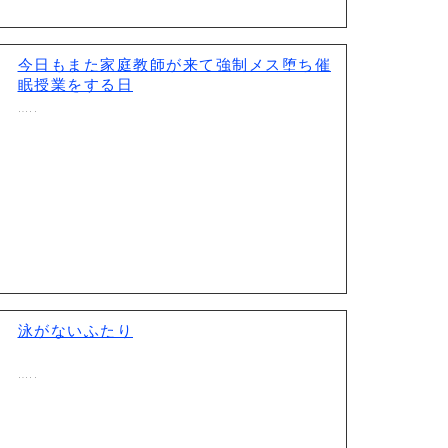
今日もまた家庭教師が来て強制メス堕ち催
眠授業をする日
…..
泳がないふたり
…..