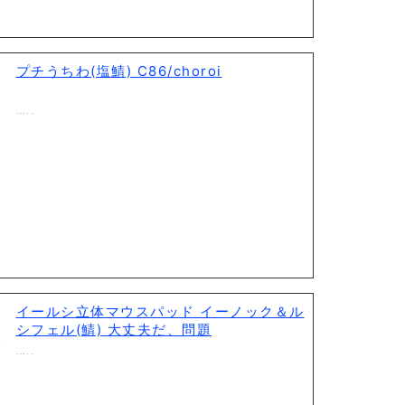
プチうちわ(塩鯖) C86/choroi
…..
イールシ立体マウスパッド イーノック＆ル
シフェル(鯖) 大丈夫だ、問題
…..