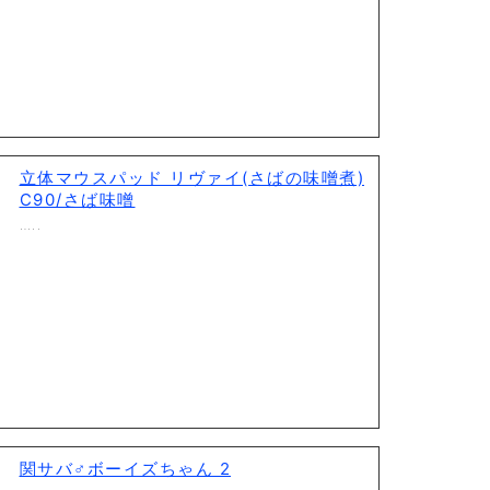
立体マウスパッド リヴァイ(さばの味噌煮)
C90/さば味噌
…..
関サバ♂ボーイズちゃん 2