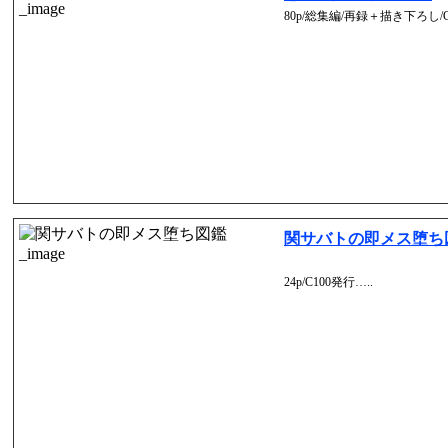
80p/総集編/再録＋描き下ろし/C
関サバトの即メス堕ち
24p/C100発行…..