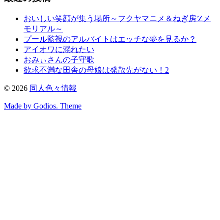
おいしい笑顔が集う場所～フクヤマニメ＆ねぎ房'Zメ
モリアル～
プール監視のアルバイトはエッチな夢を見るか？
アイオワに溺れたい
おみぃさんの子守歌
欲求不満な田舎の母娘は発散先がない！2
©
2026
同人色々情報
Made by Godios. Theme