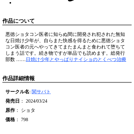
作品について
悪徳ショタコン医者に知らぬ間に開発され犯された無知
な日焼け少年が、自らまた快感を得るために悪徳ショタ
コン医者の元へやってきてまたまんまと食われて堕ちて
しまう話です。続き物ですが単品でも読めます。総発行
部数 ……
日焼け少年とやっぱりナイショのとくべつ治療
作品詳細情報
サークル名
:
関サバト
発売日
： 2024/03/24
原作
： ショタ
価格
： 798