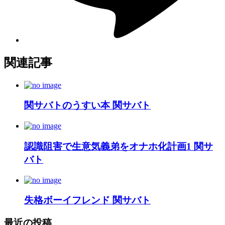
関連記事
関サバトのうすい本 関サバト
認識阻害で生意気義弟をオナホ化計画1 関サ
バト
失格ボーイフレンド 関サバト
最近の投稿