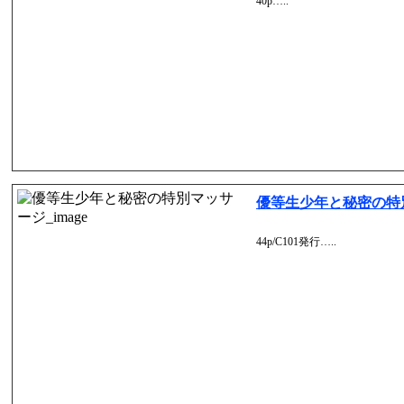
40p…..
優等生少年と秘密の特
44p/C101発行…..