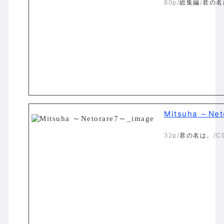
80p/総集編/君の名
Mitsuha ～Ne
32p/君の名は。/C9