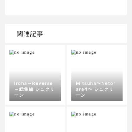
関連記事
Iroha～Reverse
Mitsuha〜Netor
～総集編 シュクリ
are4〜 シュクリ
ーン
ーン