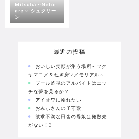
Mitsuha～Netor
are～ シュクリー
ン
最近の投稿
おいしい笑顔が集う場所～フク
ヤマニメ＆ねぎ房'Zメモリアル～
プール監視のアルバイトはエッ
チな夢を見るか？
アイオワに溺れたい
おみぃさんの子守歌
欲求不満な田舎の母娘は発散先
がない！2