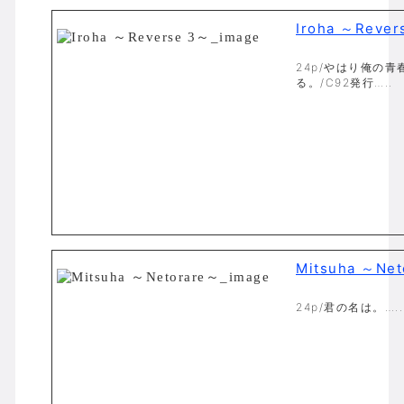
Iroha ～Rever
24p/やはり俺の
る。/C92発行…..
Mitsuha ～Net
24p/君の名は。…..